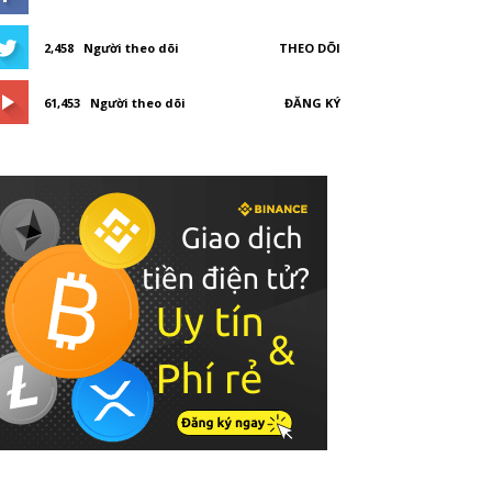
2,458
Người theo dõi
THEO DÕI
61,453
Người theo dõi
ĐĂNG KÝ