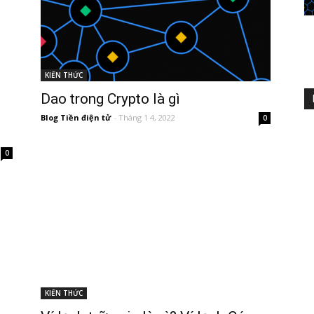
KIẾN THỨC
Dao trong Crypto là gì
Blog Tiền điện tử
-
Tháng 1 4, 2022
0
0
KIẾN THỨC