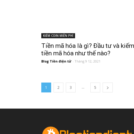
KIẾM COIN MIỄN PHÍ
Tiền mã hóa là gì? Đầu tư và kiế
tiền mã hóa như thế nào?
Blog Tiền điện tử
-
Tháng 9 12, 2021
...
1
2
3
5