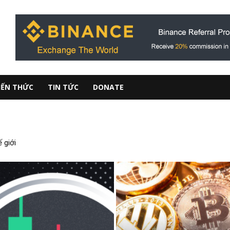
IẾN THỨC
TIN TỨC
DONATE
ế giới