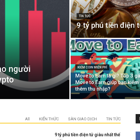
TIN TỨC
9 tỷ phú tiền điện 
ho người
KIẾM COIN MIỄN PHÍ
Move to Earn là gì? Top 3 
ypto
Move to Earn giúp bạn kiếm
thêm thu nhập?
All
KIẾN THỨC
SÀN GIAO DỊCH
TIN TỨC
9 tỷ phú tiền điện tử giàu nhất thế