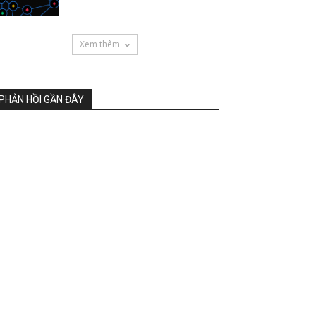
Xem thêm
PHẢN HỒI GẦN ĐÂY