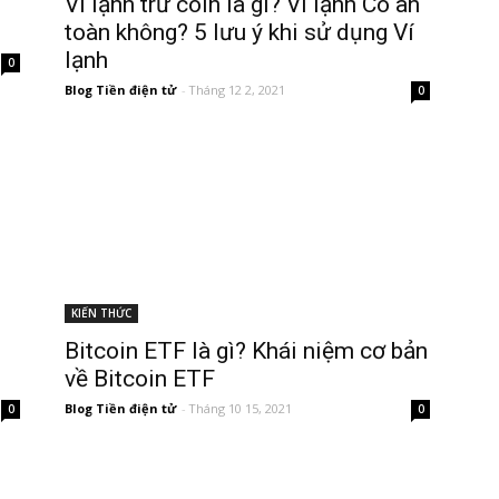
g
Ví lạnh trữ coin là gì? Ví lạnh Có an
toàn không? 5 lưu ý khi sử dụng Ví
lạnh
0
Blog Tiền điện tử
-
Tháng 12 2, 2021
0
KIẾN THỨC
Bitcoin ETF là gì? Khái niệm cơ bản
về Bitcoin ETF
Blog Tiền điện tử
-
Tháng 10 15, 2021
0
0