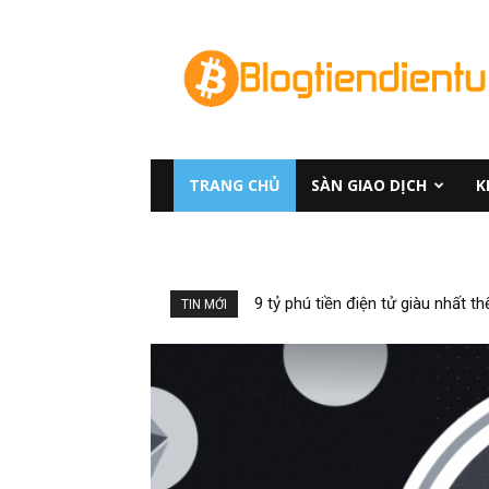
Blog
Tiền
Điện
tử
TRANG CHỦ
SÀN GIAO DỊCH
K
9 tỷ phú tiền điện tử giàu nhất th
TIN MỚI