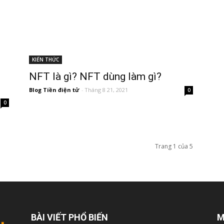
KIẾN THỨC
m
NFT là gì? NFT dùng làm gì?
Blog Tiền điện tử
-
Tháng 8 21, 2021
0
0
Trang 1 của 5
BÀI VIẾT PHỔ BIẾN
M