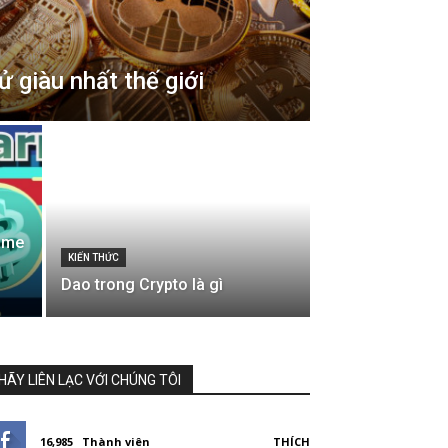
tử giàu nhất thế giới
game
KIẾN THỨC
Dao trong Crypto là gì
HÃY LIÊN LẠC VỚI CHÚNG TÔI
16,985
Thành viên
THÍCH