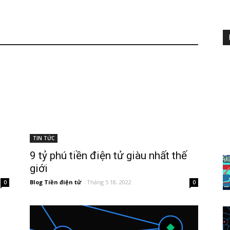
TIN TỨC
9 tỷ phú tiền điện tử giàu nhất thế
giới
Blog Tiền điện tử
-
Tháng 5 18, 2022
0
0