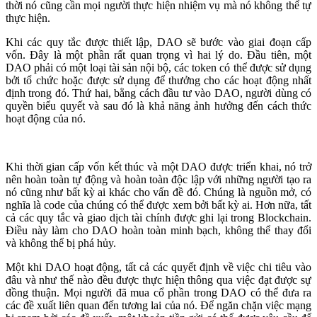
thời nó cũng cần mọi người thực hiện nhiệm vụ mà nó không thể tự
thực hiện.
Khi các quy tắc được thiết lập, DAO sẽ bước vào giai đoạn cấp
vốn. Đây là một phần rất quan trọng vì hai lý do. Đầu tiên, một
DAO phải có một loại tài sản nội bộ, các token có thể được sử dụng
bởi tổ chức hoặc được sử dụng để thưởng cho các hoạt động nhất
định trong đó. Thứ hai, bằng cách đầu tư vào DAO, người dùng có
quyền biểu quyết và sau đó là khả năng ảnh hưởng đến cách thức
hoạt động của nó.
Khi thời gian cấp vốn kết thúc và một DAO được triển khai, nó trở
nên hoàn toàn tự động và hoàn toàn độc lập với những người tạo ra
nó cũng như bất kỳ ai khác cho vấn đề đó. Chúng là nguồn mở, có
nghĩa là code của chúng có thể được xem bởi bất kỳ ai. Hơn nữa, tất
cả các quy tắc và giao dịch tài chính được ghi lại trong Blockchain.
Điều này làm cho DAO hoàn toàn minh bạch, không thể thay đổi
và không thể bị phá hủy.
Một khi DAO hoạt động, tất cả các quyết định về việc chi tiêu vào
đâu và như thế nào đều được thực hiện thông qua việc đạt được sự
đồng thuận. Mọi người đã mua cổ phần trong DAO có thể đưa ra
các đề xuất liên quan đến tương lai của nó. Để ngăn chặn việc mạng