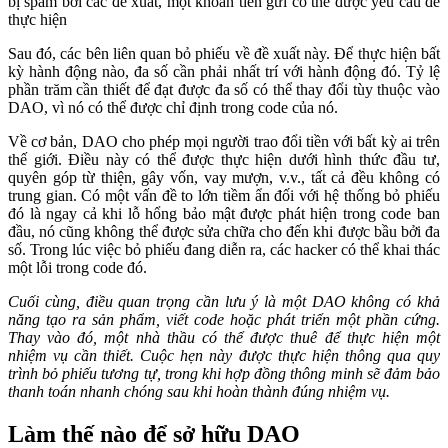
bị spam bởi các đề xuất, một khoản tiền gửi có thể được yêu cầu để
thực hiện
Sau đó, các bên liên quan bỏ phiếu về đề xuất này. Để thực hiện bất
kỳ hành động nào, đa số cần phải nhất trí với hành động đó. Tỷ lệ
phần trăm cần thiết để đạt được đa số có thể thay đổi tùy thuộc vào
DAO, vì nó có thể được chỉ định trong code của nó.
Về cơ bản, DAO cho phép mọi người trao đổi tiền với bất kỳ ai trên
thế giới. Điều này có thể được thực hiện dưới hình thức đầu tư,
quyên góp từ thiện, gây vốn, vay mượn, v.v., tất cả đều không có
trung gian. Có một vấn đề to lớn tiềm ẩn đối với hệ thống bỏ phiếu
đó là ngay cả khi lỗ hổng bảo mật được phát hiện trong code ban
đầu, nó cũng không thể được sửa chữa cho đến khi được bầu bởi đa
số. Trong lúc việc bỏ phiếu đang diễn ra, các hacker có thể khai thác
một lỗi trong code đó.
Cuối cùng, điều quan trọng cần lưu ý là một DAO không có khả
năng tạo ra sản phẩm, viết code hoặc phát triển một phần cứng.
Thay vào đó, một nhà thầu có thể được thuê để thực hiện một
nhiệm vụ cần thiết. Cuộc hẹn này được thực hiện thông qua quy
trình bỏ phiếu tương tự, trong khi hợp đồng thông minh sẽ đảm bảo
thanh toán nhanh chóng sau khi hoàn thành đúng nhiệm vụ.
Làm thế nào để sở hữu DAO