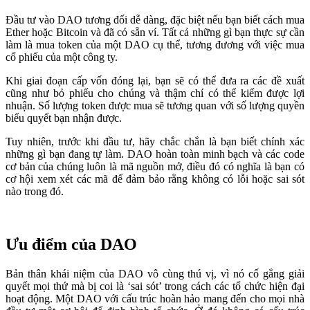
Đầu tư vào DAO tương đối dễ dàng, đặc biệt nếu bạn biết cách mua
Ether hoặc Bitcoin và đã có sẵn ví. Tất cả những gì bạn thực sự cần
làm là mua token của một DAO cụ thể, tương đương với việc mua
cổ phiếu của một công ty.
Khi giai đoạn cấp vốn đóng lại, bạn sẽ có thể đưa ra các đề xuất
cũng như bỏ phiếu cho chúng và thậm chí có thể kiếm được lợi
nhuận. Số lượng token được mua sẽ tương quan với số lượng quyền
biểu quyết bạn nhận được.
Tuy nhiên, trước khi đầu tư, hãy chắc chắn là bạn biết chính xác
những gì bạn đang tự làm. DAO hoàn toàn minh bạch và các code
cơ bản của chúng luôn là mã nguồn mở, điều đó có nghĩa là bạn có
cơ hội xem xét các mã để đảm bảo rằng không có lỗi hoặc sai sót
nào trong đó.
Ưu điểm của DAO
Bản thân khái niệm của DAO vô cùng thú vị, vì nó cố gắng giải
quyết mọi thứ mà bị coi là ‘sai sót’ trong cách các tổ chức hiện đại
hoạt động. Một DAO với cấu trúc hoàn hảo mang đến cho mọi nhà