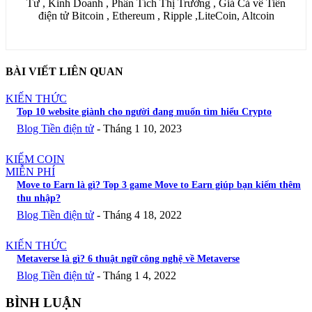
Tư , Kinh Doanh , Phân Tích Thị Trường , Giá Cả về Tiền
điện tử Bitcoin , Ethereum , Ripple ,LiteCoin, Altcoin
BÀI VIẾT LIÊN QUAN
KIẾN THỨC
Top 10 website giành cho người đang muốn tìm hiểu Crypto
Blog Tiền điện tử
-
Tháng 1 10, 2023
KIẾM COIN
MIỄN PHÍ
Move to Earn là gì? Top 3 game Move to Earn giúp bạn kiếm thêm
thu nhập?
Blog Tiền điện tử
-
Tháng 4 18, 2022
KIẾN THỨC
Metaverse là gì? 6 thuật ngữ công nghệ về Metaverse
Blog Tiền điện tử
-
Tháng 1 4, 2022
BÌNH LUẬN