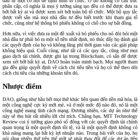
đầu tư một cơ hội để định hình tổ chức. Ở đó không có cấu trúc
phân cấp, có nghĩa là mọi ý tưởng sáng tạo đều có thể được đưa ra
bởi bất kỳ ai và được xem xét bởi toàn bộ tổ chức. Một bộ quy tắc
được viết sẵn mà mọi nhà đầu tư đều biết trước khi tham gia tổ
chức, cũng như hệ thống bỏ phiếu không có chỗ cho sự bất đồng.
Hơn nữa, vì việc đưa ra một đề xuất và bỏ phiếu cho nó đòi hỏi một
nhà đầu tư phải bỏ ra một số tiền nhất định, nó thúc đẩy họ đánh giá
các quyết định của họ và không lãng phí thời gian vào các giải pháp
không hiệu quả. Cuối cùng, như tất cả các quy tắc, cũng như mọi
giao dịch tài chính, được ghi lại trong Blockchain, có sẵn để được
xem xét bởi bất kỳ ai, DAO hoàn toàn minh bạch. Mọi người tham
gia đều giúp quyết định về cách chi tiêu tiền và họ có thể theo dõi
cách chi tiêu của những khoản tiền đó.
Nhược điểm
DAO, giống như hầu hết mọi thứ khác liên quan đến tiền mã hóa, là
một công nghệ cực kỳ mới mẻ, và ở một mức độ nào đó, nó là một
công nghệ mang tính cách mạng. Đương nhiên, các dự án như thế
này sẽ thu hút rất nhiều lời chỉ trích. Chẳng hạn, MIT Technology
Review coi ý tưởng giao phó số đông với các quyết định tài chính
quan trọng là một quyết định tồi tệ, và là một quyết định không có
khả năng mang lại bất kỳ lợi nhuận nào. Trong bài viết của họ, họ
nói rằng nhiều thứ trên thế giới sẽ phải thay đổi để các dự án liên