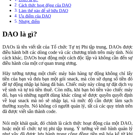
Cách thức hoạt động của DAO
Làm thế nào để sở hữu DAO
Ưu điểm của DAO
Nhược điểm
DAO là gì?
DAOs là tên viết tắt của Tổ chức Tự trị Phi tập trung, DAOs được
điều hành bởi các dòng code và các chương trình trên máy tính. Nói
cách khác, DAOs hoạt động một cách độc lập và không cần đến sự
điều hành của một cơ quan trung ương.
Hãy tưởng tượng một chiếc máy bán hàng tự động không chỉ lấy
tiền của bạn và đưa bạn một gói snack, mà còn sử dụng số tiền đó
để tự động nhập lại hàng đã bán. Chiếc máy này cũng tự đặt dịch vụ
vệ sinh và tự trả tiền thuê. Còn nữa, khi bạn bỏ tiền vào chiếc máy
đó, bạn và những người dùng khác cũng sẽ được quyền quyết định
về loại snack mà nó sẽ nhập lại, và mức độ cần được làm sạch
thường xuyên. Nó không có người quản lý, tất cả các quy trình trên
đã được viết sẵn thành code.
Nói một khái quát, đó chính là cách thức hoạt động của một DAO,
hoặc một tổ chức tự trị phi tập trung. Ý tưởng về mô hình quản lý
như vậy đã được lưu hành trong cộng đồng tiền mã hóa kể từ khi