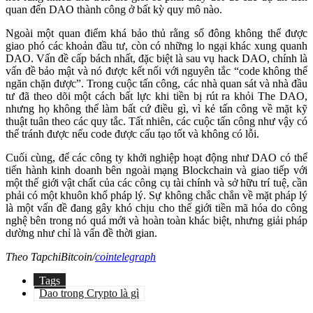
quan đến DAO thành công ở bất kỳ quy mô nào.
Ngoài một quan điểm khá bảo thủ rằng số đông không thể được
giao phó các khoản đầu tư, còn có những lo ngại khác xung quanh
DAO. Vấn đề cấp bách nhất, đặc biệt là sau vụ hack DAO, chính là
vấn đề bảo mật và nó được kết nối với nguyên tắc “code không thể
ngăn chặn được”. Trong cuộc tấn công, các nhà quan sát và nhà đầu
tư đã theo dõi một cách bất lực khi tiền bị rút ra khỏi The DAO,
nhưng họ không thể làm bất cứ điều gì, vì kẻ tấn công về mặt kỹ
thuật tuân theo các quy tắc. Tất nhiên, các cuộc tấn công như vậy có
thể tránh được nếu code được cấu tạo tốt và không có lỗi.
Cuối cùng, để các công ty khởi nghiệp hoạt động như DAO có thể
tiến hành kinh doanh bên ngoài mạng Blockchain và giao tiếp với
một thế giới vật chất của các công cụ tài chính và sở hữu trí tuệ, cần
phải có một khuôn khổ pháp lý. Sự không chắc chắn về mặt pháp lý
là một vấn đề đang gây khó chịu cho thế giới tiền mã hóa do công
nghệ bên trong nó quá mới và hoàn toàn khác biệt, nhưng giải pháp
dường như chỉ là vấn đề thời gian.
Theo TapchiBitcoin/
cointelegraph
Tags
Dao trong Crypto là gì