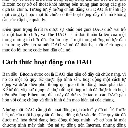
Bitcoin xoay xở để thoát khỏi những bên trung gian trong các giao
dịch tài chính. Tương tự, ý tưởng chính đằng sau DAO là thành lập
một công ty hoặc một tổ chức có thể hoạt động đầy đủ mà không
cần các cấp bậc quản lý.
Điều quan trọng là rút ra được sự khác biệt giữa DAO dưới vai trò
là một loại tổ chức, và The DAO – chỉ đơn thuần là tên của một
trong những tổ chức đó. Dự án này là một trong những nỗ lực đầu
tiên trong việc tạo ra một DAO và nó đã thất bại một cách ngoạn
mục do lỗi trong code ban đầu của nó.
Cách thức hoạt động của DAO
Ban đầu, Bitcoin được coi là DAO đầu tiên có đầy đủ chức năng, vì
nó có một bộ quy tắc được lập trình sẵn, hoạt động một cách tự
động và được điều phối thông qua giao thức đồng thuận phân tán.
Kể từ đó, việc sử dụng các hợp đồng thông minh đã được kích hoạt
trên nền tảng Ethereum, điều này đã đưa việc tạo ra các DAO gần
hơn với công chúng và định hình diện mạo hiện tại của chúng.
Nhưng một DAO cần gì để hoạt động một cách đầy đủ nhất? Trước
hết, nó cần một bộ quy tắc để hoạt động dựa vào đó. Các quy tắc đó
được mã hóa dưới dạng hợp đồng thông minh, về cơ bản là một
chương trình máy tính, tồn tại tự động trên Internet, nhưng đồng