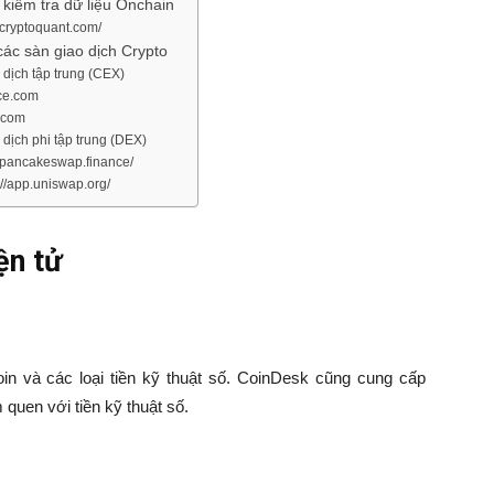
 kiểm tra dữ liệu Onchain
//cryptoquant.com/
các sàn giao dịch Crypto
 dịch tập trung (CEX)
ce.com
.com
 dịch phi tập trung (DEX)
://pancakeswap.finance/
://app.uniswap.org/
ện tử
oin và các loại tiền kỹ thuật số. CoinDesk cũng cung cấp
quen với tiền kỹ thuật số.