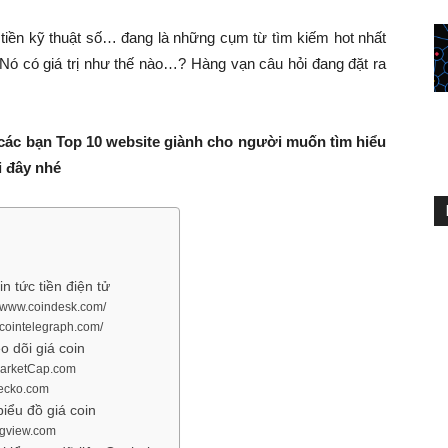
ử, tiền kỹ thuật số… đang là những cụm từ tìm kiếm hot nhất
 Nó có giá trị như thế nào…? Hàng vạn câu hỏi đang đặt ra
i các bạn Top 10 website giành cho người muốn tìm hiểu
i đây nhé
in tức tiền điện tử
://www.coindesk.com/
//cointelegraph.com/
o dõi giá coin
MarketCap.com
gecko.com
iểu đồ giá coin
ngview.com