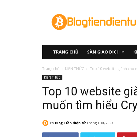
Blog
Tiền
Điện
tử
TRANG CHỦ
SÀN GIAO DỊCH
K
Trang chủ
KIẾN THỨC
Top 10 website giành cho 
KIẾN THỨC
Top 10 website g
muốn tìm hiểu Cr
By
Blog Tiền điện tử
Tháng 1 10, 2023