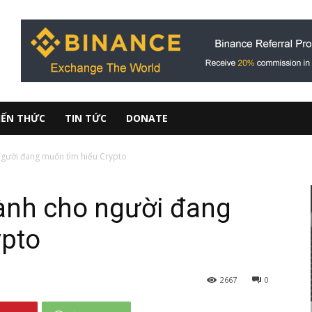
IẾN THỨC
TIN TỨC
DONATE
người đang muốn tìm hiểu Crypto
iành cho người đang
ypto
2667
0