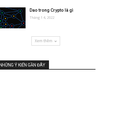
Dao trong Crypto là gì
Tháng 1 4, 2022
Xem thêm
NHỮNG Ý KIẾN GẦN ĐÂY