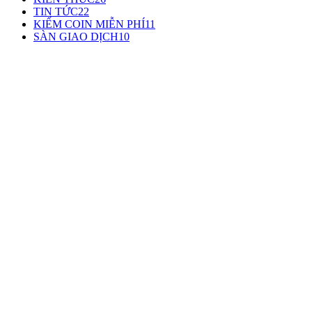
TIN TỨC
22
KIẾM COIN MIỄN PHÍ
11
SÀN GIAO DỊCH
10