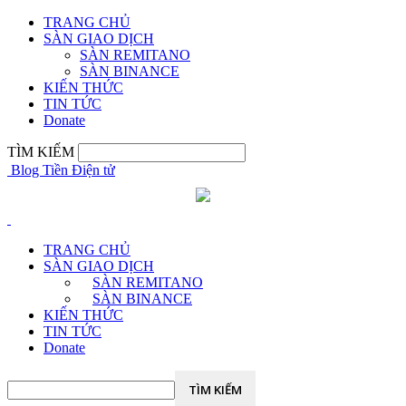
TRANG CHỦ
KHÔI PHỤC MẬT KHẨU
ĐĂNG NHẬP
Hoan nghênh!
SÀN GIAO DỊCH
SÀN REMITANO
SÀN BINANCE
đăng nhập vào tài khoản của bạn
KIẾN THỨC
TIN TỨC
Donate
Tài khoản
TÌM KIẾM
Blog Tiền Điện tử
mật khẩu của bạn
TRANG CHỦ
SÀN GIAO DỊCH
Quên mật khẩu?
SÀN REMITANO
SÀN BINANCE
KIẾN THỨC
TIN TỨC
Khởi tạo mật khẩu
Donate