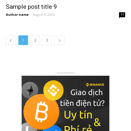
Sample post title 9
Author name
-
August 8, 2026
11
1
2
3
- Advertisment -