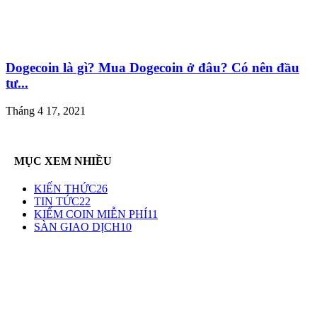
Dogecoin là gì? Mua Dogecoin ở đâu? Có nên đầu
tư...
Tháng 4 17, 2021
MỤC XEM NHIỀU
KIẾN THỨC
26
TIN TỨC
22
KIẾM COIN MIỄN PHÍ
11
SÀN GIAO DỊCH
10