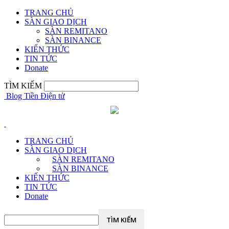
TRANG CHỦ
KHÔI PHỤC MẬT KHẨU
ĐĂNG NHẬP
Hoan nghênh!
SÀN GIAO DỊCH
SÀN REMITANO
SÀN BINANCE
đăng nhập vào tài khoản của bạn
KIẾN THỨC
TIN TỨC
Donate
Tài khoản
TÌM KIẾM
Blog Tiền Điện tử
mật khẩu của bạn
TRANG CHỦ
SÀN GIAO DỊCH
Quên mật khẩu?
SÀN REMITANO
SÀN BINANCE
KIẾN THỨC
TIN TỨC
Khởi tạo mật khẩu
Donate