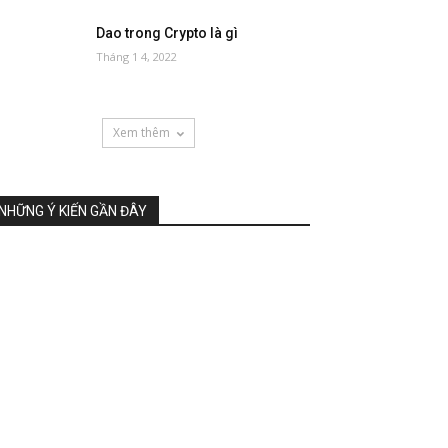
Dao trong Crypto là gì
Tháng 1 4, 2022
Xem thêm
NHỮNG Ý KIẾN GẦN ĐÂY