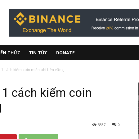
IẾN THỨC
TIN TỨC
DONATE
ì? 1 cách kiếm coin miễn phí bền vững
? 1 cách kiếm coin
g
3387
0