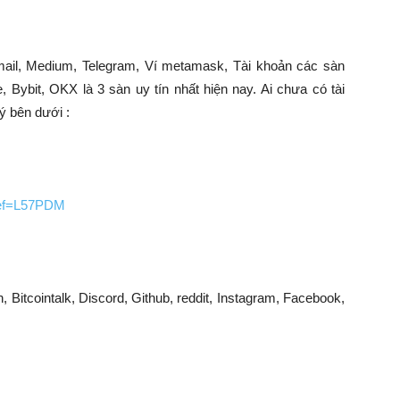
mail, Medium, Telegram, Ví metamask, Tài khoản các sàn
e, Bybit, OKX là 3 sàn uy tín nhất hiện nay. Ai chưa có tài
ký bên dưới :
?ref=L57PDM
, Bitcointalk, Discord, Github, reddit, Instagram, Facebook,