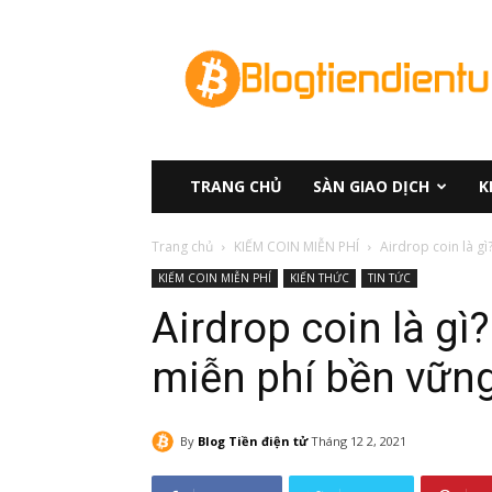
Blog
Tiền
Điện
tử
TRANG CHỦ
SÀN GIAO DỊCH
K
Trang chủ
KIẾM COIN MIỄN PHÍ
Airdrop coin là g
KIẾM COIN MIỄN PHÍ
KIẾN THỨC
TIN TỨC
Airdrop coin là gì
miễn phí bền vữn
By
Blog Tiền điện tử
Tháng 12 2, 2021