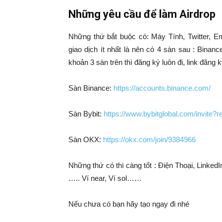
Những yêu cầu để làm Airdrop
Những thứ bắt buộc có: Máy Tính, Twitter, E
giao dịch ít nhất là nên có 4 sàn sau : Binanc
khoản 3 sàn trên thì đăng ký luôn đi, link đăng 
Sàn Binance:
https://accounts.binance.com/
Sàn Bybit:
https://www.bybitglobal.com/invite
Sàn OKX:
https://okx.com/join/9384966
Những thứ có thì càng tốt : Điện Thoại, LinkedIn
….. Ví near, Ví sol……
Nếu chưa có bạn hãy tạo ngay đi nhé