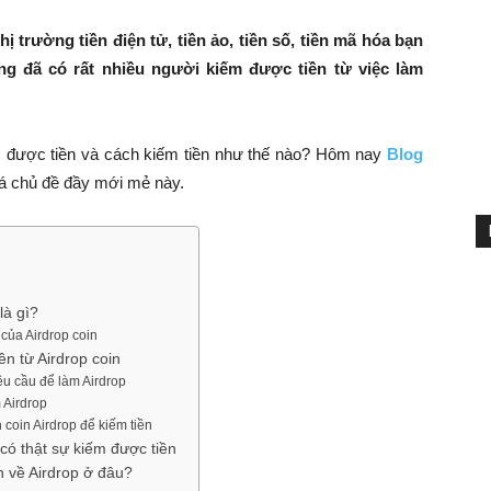
ị trường tiền điện tử, tiền ảo, tiền số, tiền mã hóa bạn
ũng đã có rất nhiều người kiếm được tiền từ việc làm
kiếm được tiền và cách kiếm tiền như thế nào? Hôm nay
Blog
á chủ đề đầy mới mẻ này.
là gì?
của Airdrop coin
ền từ Airdrop coin
u cầu để làm Airdrop
 Airdrop
coin Airdrop để kiếm tiền
 có thật sự kiếm được tiền
n về Airdrop ở đâu?