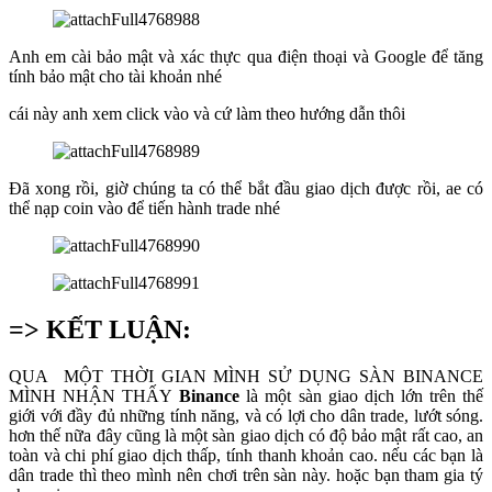
Anh em cài bảo mật và xác thực qua điện thoại và Google để tăng
tính bảo mật cho tài khoản nhé
cái này anh xem click vào và cứ làm theo hướng dẫn thôi
Đã xong rồi, giờ chúng ta có thể bắt đầu giao dịch được rồi, ae có
thể nạp coin vào để tiến hành trade nhé
=> KẾT LUẬN:
QUA MỘT THỜI GIAN MÌNH SỬ DỤNG SÀN BINANCE
MÌNH NHẬN THẤY
Binance
là một sàn giao dịch lớn trên thế
giới với đầy đủ những tính năng, và có lợi cho dân trade, lướt sóng.
hơn thế nữa đây cũng là một sàn giao dịch có độ bảo mật rất cao, an
toàn và chi phí giao dịch thấp, tính thanh khoản cao. nếu các bạn là
dân trade thì theo mình nên chơi trên sàn này. hoặc bạn tham gia tý