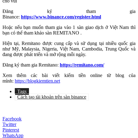
cho vui
Đăng ký tham gia
Binance:
https://www.binance.com/register.html
Hoặc nếu bạn muốn tham gia vào 1 sàn giao dịch ở Việt Nam thì
bạn có thể tham khảo sàn REMITANO .
Hiện tại, Remitano được cung cấp và sử dụng tại nhiều quốc gia
như Mỹ, Malaysia, Nigeria, Việt Nam, Cambodia, Trung Quốc và
đang được phát triển và mở rộng mỗi ngày.
Đăng ký tham gia Remitano:
https://remitano.com/
Xem thêm các bài viết kiếm tiền online từ blog của
mình:
https://blogkiemtien.net
Tags
Cách tạo tài khoản trên sàn binance
Facebook
Twitter
Pinterest
WhatsApp