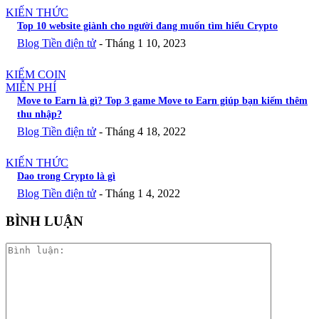
KIẾN THỨC
Top 10 website giành cho người đang muốn tìm hiểu Crypto
Blog Tiền điện tử
-
Tháng 1 10, 2023
KIẾM COIN
MIỄN PHÍ
Move to Earn là gì? Top 3 game Move to Earn giúp bạn kiếm thêm
thu nhập?
Blog Tiền điện tử
-
Tháng 4 18, 2022
KIẾN THỨC
Dao trong Crypto là gì
Blog Tiền điện tử
-
Tháng 1 4, 2022
BÌNH LUẬN