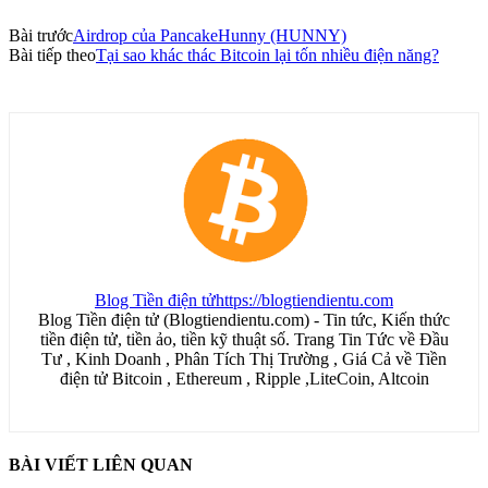
Bài trước
Airdrop của PancakeHunny (HUNNY)
Bài tiếp theo
Tại sao khác thác Bitcoin lại tốn nhiều điện năng?
Blog Tiền điện tử
https://blogtiendientu.com
Blog Tiền điện tử (Blogtiendientu.com) - Tin tức, Kiến thức
tiền điện tử, tiền ảo, tiền kỹ thuật số. Trang Tin Tức về Đầu
Tư , Kinh Doanh , Phân Tích Thị Trường , Giá Cả về Tiền
điện tử Bitcoin , Ethereum , Ripple ,LiteCoin, Altcoin
BÀI VIẾT LIÊN QUAN