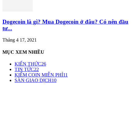
Dogecoin là gì? Mua Dogecoin ở đâu? Có nên đầu
tư...
Tháng 4 17, 2021
MỤC XEM NHIỀU
KIẾN THỨC
26
TIN TỨC
22
KIẾM COIN MIỄN PHÍ
11
SÀN GIAO DỊCH
10