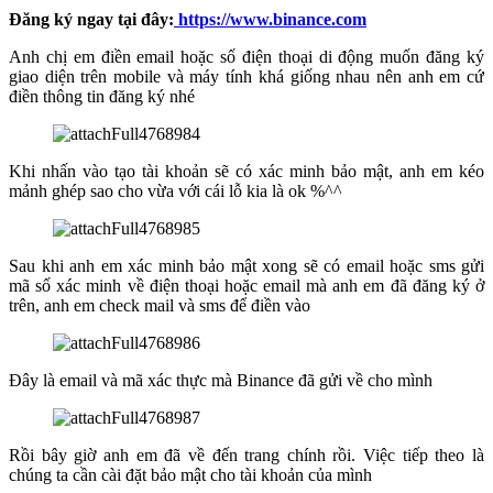
Đăng ký ngay tại đây:
https://www.binance.com
Anh chị em điền email hoặc số điện thoại di động muốn đăng ký
giao diện trên mobile và máy tính khá giống nhau nên anh em cứ
điền thông tin đăng ký nhé
Khi nhấn vào tạo tài khoản sẽ có xác minh bảo mật, anh em kéo
mảnh ghép sao cho vừa với cái lỗ kia là ok %^^
Sau khi anh em xác minh bảo mật xong sẽ có email hoặc sms gửi
mã số xác minh về điện thoại hoặc email mà anh em đã đăng ký ở
trên, anh em check mail và sms để điền vào
Đây là email và mã xác thực mà Binance đã gửi về cho mình
Rồi bây giờ anh em đã về đến trang chính rồi. Việc tiếp theo là
chúng ta cần cài đặt bảo mật cho tài khoản của mình